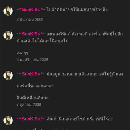
~* SunKiSs *~
ไปผ่าตัดมาขอให้แผลหายเร็วๆน๊ะ
3 ธันวาคม 2008
~* SunKiSs *~
ลงเพลงให้แล้วน๊า พอดี เสาร์-อาทิตย์ไปอีก
บ้านแล้วไม่ได้เอาโน๊ตบุคไป
เหอๆๆ
3 พฤศจิกายน 2008
~* SunKiSs *~
มันอยู่มานานมากแล้วแหละ แต่ไม่รู้ตัวเอง
บอร์ดนี้ของเล่นเยอะ
ฝันดีเหมือนกันนะ
7 ตุลาคม 2008
~* SunKiSs *~
คันเก่านี่ มอเตอร์ไซด์ หรือ เซฟิโร่อ่ะ