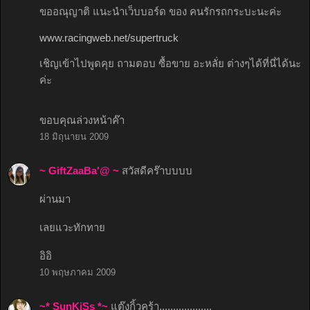
ขออณุญาติ แนะนำเว็บบอร์ด ของ คนรักรถกระบะนะค่ะ
www.racingweb.net/supertruck
เชิญเข้าไปพูดคุย ถามตอบ ซื้อขาย อะหลั่ย ต่างๆได้ที่นี่ได้นะ
ค่ะ
ขอบคุณล่วงหน้าค๊า
18 มิถุนายน 2009
~ GiftZaaBa'@ ~
สวัสดีคร๊าบบบบ
ผ่านมา
เลยแวะทักทาย
อิอิ
10 พฤษภาคม 2009
~* SunKiSs *~
แต๊งกิ้วคร้า...................