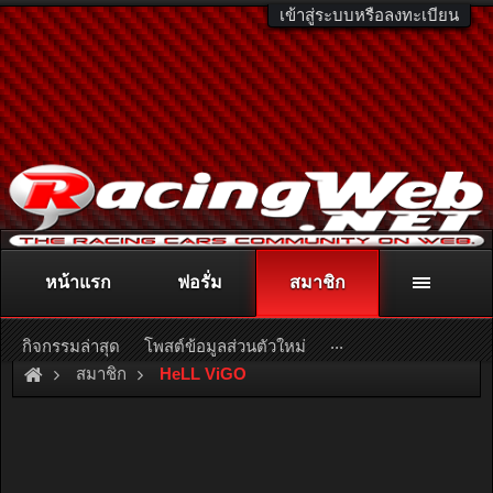
เข้าสู่ระบบหรือลงทะเบียน
หน้าแรก
ฟอรั่ม
สมาชิก
ติดต่อลงโฆษณา
racingweb@gmail.com
หรือโทร. 081-811-1138
หรืออ่านรายละเอียดเพิ่มเติม คลิกที่นี่
...
กิจกรรมล่าสุด
โพสต์ข้อมูลส่วนตัวใหม่
สมาชิก
HeLL ViGO