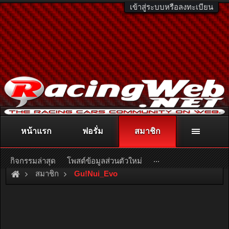
เข้าสู่ระบบหรือลงทะเบียน
หน้าแรก
ฟอรั่ม
สมาชิก
ติดต่อลงโฆษณา
racingweb@gmail.com
หรือโทร. 081-811-1138
หรืออ่านรายละเอียดเพิ่มเติม คลิกที่นี่
...
กิจกรรมล่าสุด
โพสต์ข้อมูลส่วนตัวใหม่
สมาชิก
Gu!Nui_Evo