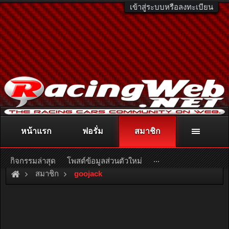
เข้าสู่ระบบหรือลงทะเบียน
หน้าแรก
ฟอรั่ม
สมาชิก
ติดต่อลงโฆษณา
racingweb@gmail.com
หรือโทร. 081-811-1138
หรืออ่านรายละเอียดเพิ่มเติม คลิกที่นี่
...
กิจกรรมล่าสุด
โพสต์ข้อมูลส่วนตัวใหม่
สมาชิก
goojack