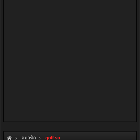
สมาชิก
golf va