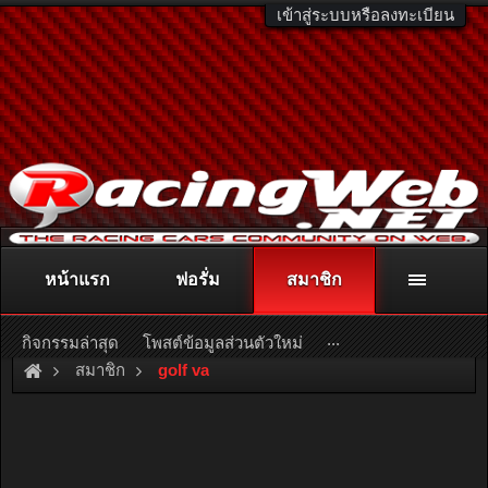
เข้าสู่ระบบหรือลงทะเบียน
หน้าแรก
ฟอรั่ม
สมาชิก
ติดต่อลงโฆษณา
racingweb@gmail.com
หรือโทร. 081-811-1138
หรืออ่านรายละเอียดเพิ่มเติม คลิกที่นี่
...
กิจกรรมล่าสุด
โพสต์ข้อมูลส่วนตัวใหม่
สมาชิก
golf va