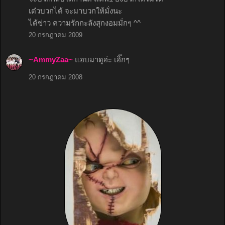
เด๋วบวกได้ จะมาบวกให้มั่งนะ
ได้ข่าว ความรักกะลังสุกงอมมั่กๆ ^^
20 กรกฎาคม 2009
~AmmyZaa~
แอบมาดูอ่ะ เอิ๊กๆ
20 กรกฎาคม 2008