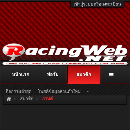
เข้าสู่ระบบหรือลงทะเบียน
หน้าแรก
ฟอรั่ม
สมาชิก
ติดต่อลงโฆษณา
racingweb@gmail.com
หรือโทร. 081-811-1138
หรืออ่านรายละเอียดเพิ่มเติม คลิกที่นี่
...
กิจกรรมล่าสุด
โพสต์ข้อมูลส่วนตัวใหม่
สมาชิก
กานต์