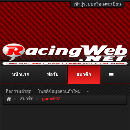
เข้าสู่ระบบหรือลงทะเบียน
หน้าแรก
ฟอรั่ม
สมาชิก
ติดต่อลงโฆษณา
racingweb@gmail.com
หรือโทร. 081-811-1138
หรืออ่านรายละเอียดเพิ่มเติม คลิกที่นี่
...
กิจกรรมล่าสุด
โพสต์ข้อมูลส่วนตัวใหม่
สมาชิก
game007