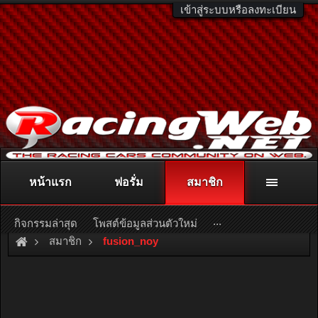
เข้าสู่ระบบหรือลงทะเบียน
หน้าแรก
ฟอรั่ม
สมาชิก
ติดต่อลงโฆษณา
racingweb@gmail.com
หรือโทร. 081-811-1138
หรืออ่านรายละเอียดเพิ่มเติม คลิกที่นี่
...
กิจกรรมล่าสุด
โพสต์ข้อมูลส่วนตัวใหม่
สมาชิก
fusion_noy