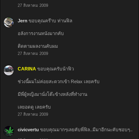
27 สิงหาคม 2009
Jern
ขอบคุณคร๊าบ ท่านฟิล
อลังการงานหนังมากคับ
ติดตามผลงานคับผม
27 สิงหาคม 2009
CARINA
ขอบคุณครับน้าฟิว
ช่วงนี้ผมไม่ค่อยสะดวกเข้า Relax เลยครับ
มีพี่ผู้หญิงมานั่งโต๊ะข้างหลังที่ทำงาน
เลยอดดู เลยครับ
27 สิงหาคม 2009
civicvertu
ขอบคุณมากๆเลยคับพี่ฟิล..มีมาอีกนะคับชอบๆ..