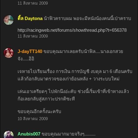
11 สิงหาคม 2009
ดิ้ล Daytona
น้าฟิวคราบผม พอจะมีหนังน้องคนนี้เป่าคราบ
http://racingweb.net/forums/showthread.php?t=656378
11 สิงหาคม 2009
J-dayTT140
ขอบคุณมากเลยครับน้าฟิล....นางเอกสวย
จัง.....อิอิ
เจหายไปเรียนเรื่อง การเงิน การบัญชี งบดุล มา 6 เดือนครับ
แล้วก้อกลับมาตรวจของเก่าย้อนหลัง + วางระบบใหม่
เล่นเอาเครียดๆ ไปพักนึงอ่ะคับ ช่วงนี้เริ่มเข้าที่เข้าทางแล้ว
ก้อเลยกลับสู่สภาวะปรกติซะที
ขอบคุณอีกครั้งนะครับ
10 สิงหาคม 2009
Anubis007
ขอบคุณมากมายจริงๆ.........