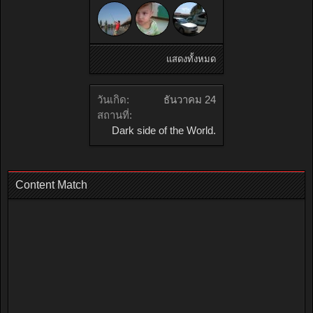
แสดงทั้งหมด
วันเกิด:
ธันวาคม 24
สถานที่:
Dark side of the World.
Content Match