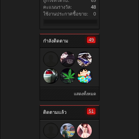
ถูกใจที่ได้รับ:
69
คะแนนรางวัล:
48
ใช้งานประกาศซื้อขาย:
0
49
กำลังติดตาม
แสดงทั้งหมด
51
ติดตามแล้ว