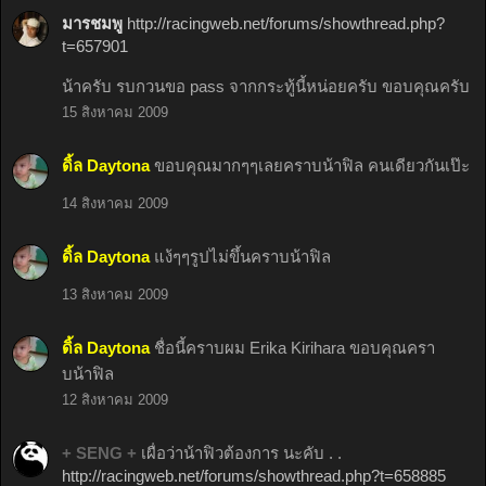
มารชมพู
http://racingweb.net/forums/showthread.php?
t=657901
น้าครับ รบกวนขอ pass จากกระทู้นี้หน่อยครับ ขอบคุณครับ
15 สิงหาคม 2009
ดิ้ล Daytona
ขอบคุณมากๆๆเลยคราบน้าฟิล คนเดียวกันเป๊ะ
14 สิงหาคม 2009
ดิ้ล Daytona
แง้ๆๆรูปไม่ขึ้นคราบน้าฟิล
13 สิงหาคม 2009
ดิ้ล Daytona
ชื่อนี้คราบผม Erika Kirihara‏ ขอบคุณครา
บน้าฟิล
12 สิงหาคม 2009
+ SENG +
เผื่อว่าน้าฟิวต้องการ นะคับ . .
http://racingweb.net/forums/showthread.php?t=658885