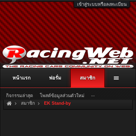
เข้าสู่ระบบหรือลงทะเบียน
หน้าแรก
ฟอรั่ม
สมาชิก
ติดต่อลงโฆษณา
racingweb@gmail.com
หรือโทร. 081-811-1138
หรืออ่านรายละเอียดเพิ่มเติม คลิกที่นี่
...
กิจกรรมล่าสุด
โพสต์ข้อมูลส่วนตัวใหม่
สมาชิก
EK Stand-by