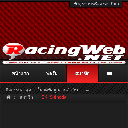
เข้าสู่ระบบหรือลงทะเบียน
หน้าแรก
ฟอรั่ม
สมาชิก
ติดต่อลงโฆษณา
racingweb@gmail.com
หรือโทร. 081-811-1138
หรืออ่านรายละเอียดเพิ่มเติม คลิกที่นี่
...
กิจกรรมล่าสุด
โพสต์ข้อมูลส่วนตัวใหม่
สมาชิก
EK_Shinoda