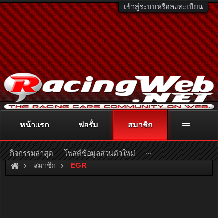
เข้าสู่ระบบหรือลงทะเบียน
หน้าแรก
ฟอรั่ม
สมาชิก
ติดต่อลงโฆษณา
racingweb@gmail.com
หรือโทร. 081-811-1138
หรืออ่านรายละเอียดเพิ่มเติม คลิกที่นี่
...
กิจกรรมล่าสุด
โพสต์ข้อมูลส่วนตัวใหม่
สมาชิก
EGR