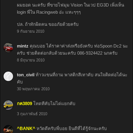
ผมยอด นะครับ ที่ขายไฟมุม Vision ในเวป EG3D เพิ่งเห็น
login พี่ใน Racingweb อ่ะ แหะๆๆๆ
ปล. ถ้าทักผิดคน ขออภัยด้วยครับ
9 กันยายน 2010
mintz
คุณบอย ได้ราคาค่าส่งหรือยังครับ ท่อSpoon Dc2 นะ
ครับ ช่วยติดต่อกลับด้วยนะครับ 086-9324422 นกครับ
8 มิถุนายน 2010
ton_civil
ท้าวเเขนที่ถาม พาสติกสีเทาคับ สนใจติดต่อได้นะ
คับ
30 พฤษภาคม 2010
กค3809
โทดทีคับไม่ได่แยกคับ
3 กุมภาพันธ์ 2010
^BANK^
หวัดดีครับพี่บอย ยินดีที่ได้รู้จักนะครับ