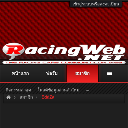
เข้าสู่ระบบหรือลงทะเบียน
หน้าแรก
ฟอรั่ม
สมาชิก
ติดต่อลงโฆษณา
racingweb@gmail.com
หรือโทร. 081-811-1138
หรืออ่านรายละเอียดเพิ่มเติม คลิกที่นี่
...
กิจกรรมล่าสุด
โพสต์ข้อมูลส่วนตัวใหม่
สมาชิก
EddZa