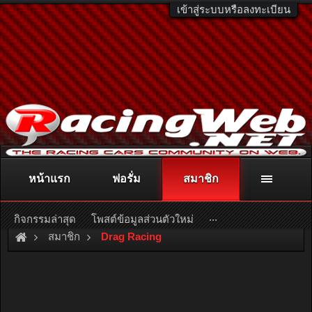
เข้าสู่ระบบหรือลงทะเบียน
หน้าแรก
ฟอรั่ม
สมาชิก
ติดต่อลงโฆษณา
racingweb@gmail.com
หรือโทร. 081-811-1138
หรืออ่านรายละเอียดเพิ่มเติม คลิกที่นี่
...
กิจกรรมล่าสุด
โพสต์ข้อมูลส่วนตัวใหม่
สมาชิก
Drag Racing