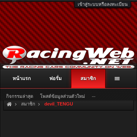
เข้าสู่ระบบหรือลงทะเบียน
หน้าแรก
ฟอรั่ม
สมาชิก
ติดต่อลงโฆษณา
racingweb@gmail.com
หรือโทร. 081-811-1138
หรืออ่านรายละเอียดเพิ่มเติม คลิกที่นี่
...
กิจกรรมล่าสุด
โพสต์ข้อมูลส่วนตัวใหม่
สมาชิก
devil_TENGU