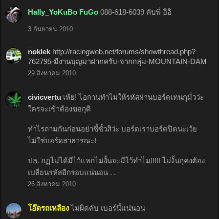
Hally_YoKuBo FuGo
088-618-6039 คับพี่ อิอิ
3 กันยายน 2010
noklek
http://racingweb.net/forums/showthread.php?
762795-มีงานบุญมาฝากครับ-จากกลุ่ม-MOUNTAIN-DAM
29 สิงหาคม 2010
civicvertu
เห้ย! ไอกานทำไมให้รหัสผ่านบอร์ดเทนกุมั่วว่ะ
ใครจะเข้าต้องขอกุดิ
ทำไรถามกันก่อนอย่าซี้ซั้วสิว่ะ บอร์ดเราบอร์ดปิดนะเว้ย
ไม่ใช่บอร์ดสาธารณะ!
ปล. กฏไม่ได้มีไว้แหกไม่งั้นจะมีไว้ทำไม!!!!! ไม่งั้นกุคงต้อง
เปลี่ยนรหัสอีกรอบแน่นอน . .
26 สิงหาคม 2010
โอ๊ดรถเหลือง
ไม่ผิดคับ เบอร์นี้แน่นอน