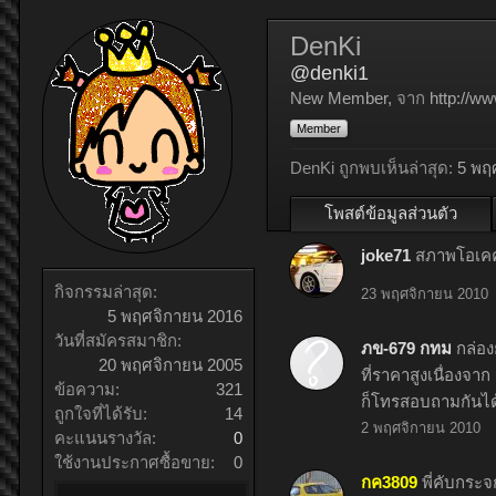
DenKi
@denki1
New Member
,
จาก
http://w
Member
DenKi ถูกพบเห็นล่าสุด:
5 พฤ
โพสต์ข้อมูลส่วนตัว
joke71
สภาพโอเคคร
กิจกรรมล่าสุด:
23 พฤศจิกายน 2010
5 พฤศจิกายน 2016
วันที่สมัครสมาชิก:
ภข-679 กทม
กล่องย
20 พฤศจิกายน 2005
ที่ราคาสูงเนื่องจาก
ข้อความ:
321
ก็โทรสอบถามกันได้
ถูกใจที่ได้รับ:
14
2 พฤศจิกายน 2010
คะแนนรางวัล:
0
ใช้งานประกาศซื้อขาย:
0
กค3809
พี่คับกระจ