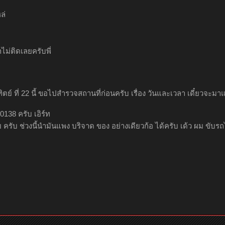
ล่
ม่ติดเลยครับพี่
ิตย์ ที่ 22 นี้ ขอไปสำรวจสถานที่ก่อนครับ เรื่อง วันและเวลา เดี๋ยวจะมาแจ๊
138 ครับ เอิร์ท
ย ครับ ช่วงนี้นำมันแพง บริจาด ของ อย่างเดียวก้อ ได้ครับ เด้ว ผม ขับร