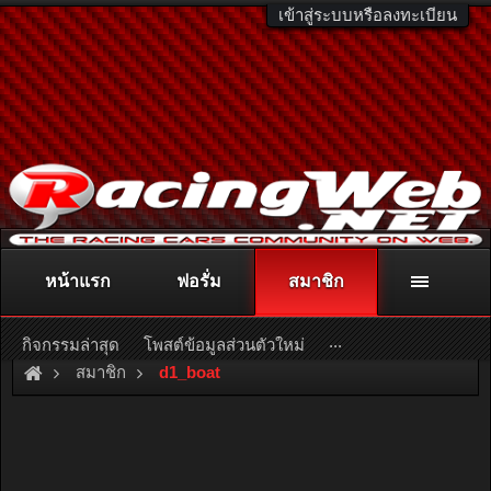
เข้าสู่ระบบหรือลงทะเบียน
หน้าแรก
ฟอรั่ม
สมาชิก
ติดต่อลงโฆษณา
racingweb@gmail.com
หรือโทร. 081-811-1138
หรืออ่านรายละเอียดเพิ่มเติม คลิกที่นี่
...
กิจกรรมล่าสุด
โพสต์ข้อมูลส่วนตัวใหม่
สมาชิก
d1_boat