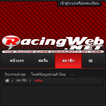
เข้าสู่ระบบหรือลงทะเบียน
หน้าแรก
ฟอรั่ม
สมาชิก
ติดต่อลงโฆษณา
racingweb@gmail.com
หรือโทร. 081-811-1138
หรืออ่านรายละเอียดเพิ่มเติม คลิกที่นี่
...
กิจกรรมล่าสุด
โพสต์ข้อมูลส่วนตัวใหม่
สมาชิก
czka