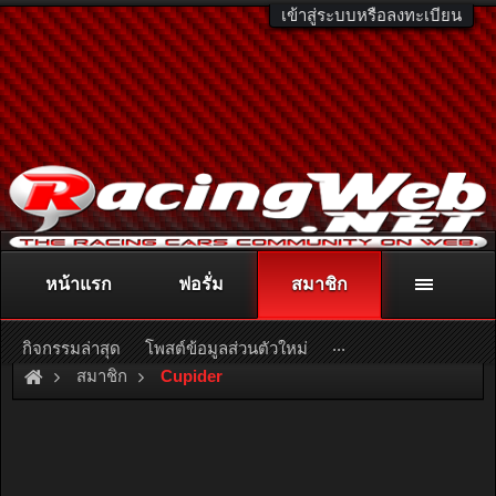
เข้าสู่ระบบหรือลงทะเบียน
หน้าแรก
ฟอรั่ม
สมาชิก
ติดต่อลงโฆษณา
racingweb@gmail.com
หรือโทร. 081-811-1138
หรืออ่านรายละเอียดเพิ่มเติม คลิกที่นี่
...
กิจกรรมล่าสุด
โพสต์ข้อมูลส่วนตัวใหม่
สมาชิก
Cupider