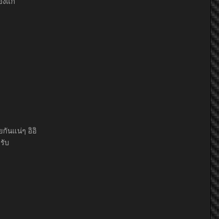
ของแก
กันแน่ๆ อิอิ
รับ