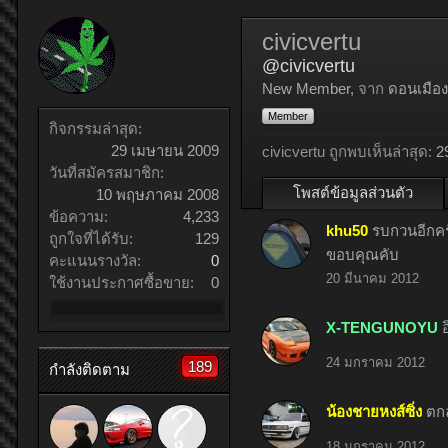
civicvertu
@civicvertu
New Member
,
จาก
ดอนเมือง
Member
กิจกรรมล่าสุด:
29 เมษายน 2009
civicvertu ถูกพบเห็นล่าสุด:
2
วันที่สมัครสมาชิก:
โพสต์ข้อมูลส่วนตัว
10 พฤษภาคม 2008
ข้อความ:
4,233
khu50
รบกวนอีกคร
ถูกใจที่ได้รับ:
129
ขอบคุณคับ
คะแนนรางวัล:
0
20 มีนาคม 2012
ใช้งานประกาศซื้อขาย:
0
X-TENGUNOYU
อ
24 มกราคม 2012
189
กำลังติดตาม
น้องชายหงส์ซิ่ง
ตกล
18 มกราคม 2012