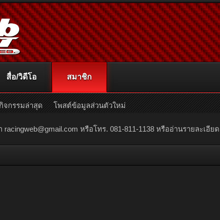
สื่อ/วิดีโอ
สมาชิก
กิจกรรมล่าสุด
โพสต์ข้อมูลส่วนตัวใหม่
ณา
racingweb@gmail.com
หรือโทร. 081-811-1138 หรืออ่านรายละเอียดเพิ่