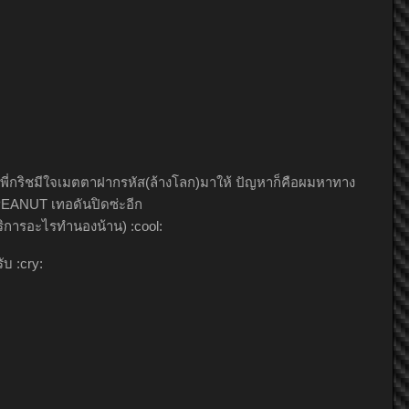
นพี่กริชมีใจเมตตาฝากรหัส(ล้างโลก)มาให้ ปัญหาก็คือผมหาทาง
PEANUT เทอดันปิดซ่ะอีก
าบริการอะไรทำนองน้าน) :cool:
ับ :cry: