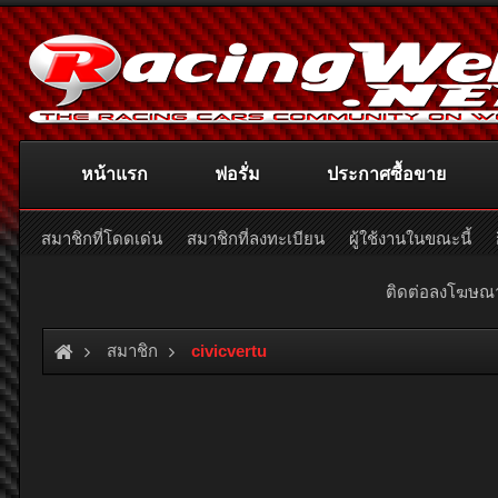
หน้าแรก
ฟอรั่ม
ประกาศซื้อขาย
สมาชิกที่โดดเด่น
สมาชิกที่ลงทะเบียน
ผู้ใช้งานในขณะนี้
ติดต่อลงโฆษ
สมาชิก
civicvertu