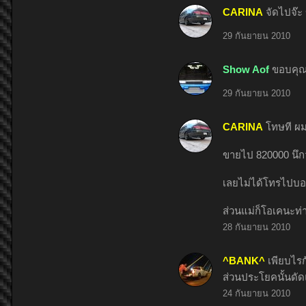
CARINA
จัดไปจ๊ะ
29 กันยายน 2010
Show Aof
ขอบคุณ
29 กันยายน 2010
CARINA
โทษที ผม
ขายไป 820000 นึกว
เลยไม่ได้โทรไปบอ
ส่วนแม่ก็โอเคนะท่
28 กันยายน 2010
^BANK^
เพียบไร
ส่วนประโยคนั้นดัด
24 กันยายน 2010