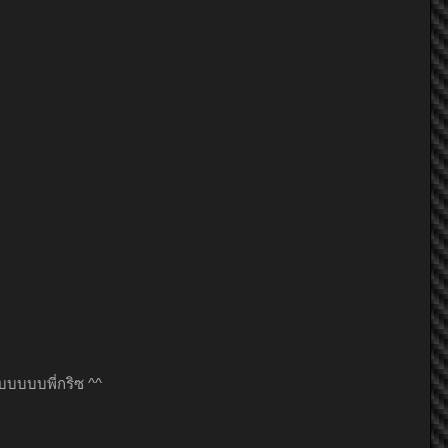
eaky
lancerck4
pes
ToN NTS Slidecar
Piccolo
อุ๋ย บวรดีเซล
NaWaa
jdm_auto_works
` e@|G|Le* `
บบพี่กริซ ^^