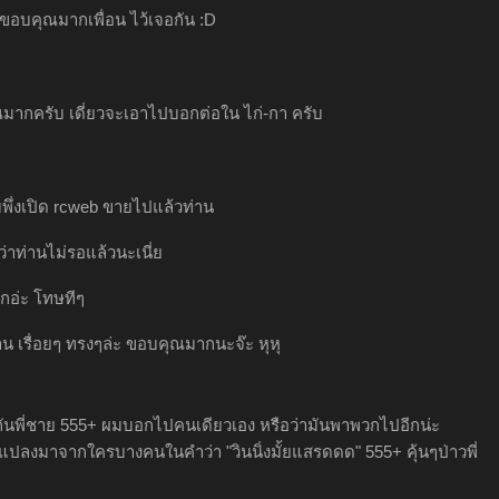
 ขอบคุณมากเพื่อน ไว้เจอกัน :D
มากครับ เดี่ยวจะเอาไปบอกต่อใน ไก่-กา ครับ
พึ่งเปิด rcweb ขายไปแล้วท่าน
่าท่านไม่รอแล้วนะเนี่ย
กอ่ะ โทษทีๆ
าน เรื่อยๆ ทรงๆล่ะ ขอบคุณมากนะจ๊ะ หุหุ
กันพี่ชาย 555+ ผมบอกไปคนเดียวเอง หรือว่ามันพาพวกไปอีกน่ะ
แปลงมาจากใครบางคนในคำว่า "วินนิ่งมั้ยแสรดดด" 555+ คุ้นๆป่าวพี่