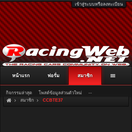
เข้าสู่ระบบหรือลงทะเบียน
หน้าแรก
ฟอรั่ม
สมาชิก
ติดต่อลงโฆษณา
racingweb@gmail.com
หรือโทร. 081-811-1138
หรืออ่านรายละเอียดเพิ่มเติม คลิกที่นี่
...
กิจกรรมล่าสุด
โพสต์ข้อมูลส่วนตัวใหม่
สมาชิก
CCBTE37