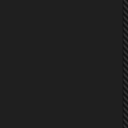
athiwat1
dodoe
athiwat1