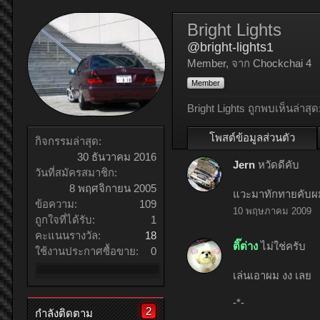
Bright Lights
@bright-lights1
Member
,
จาก
Chockchai 4
Member
Bright Lights ถูกพบเห็นล่าสุด
โพสต์ข้อมูลส่วนตัว
กิจกรรมล่าสุด:
30 ธันวาคม 2016
Jern
หวัดดีคับ
วันที่สมัครสมาชิก:
8 พฤศจิกายน 2005
แวะมาทักทายคับผ
ข้อความ:
109
10 พฤษภาคม 2009
ถูกใจที่ได้รับ:
1
คะแนนรางวัล:
18
ติ๊ต่าง
ไม่ใช่ครับ
ใช้งานประกาศซื้อขาย:
0
เล่นเอาผม งง เลย
-*-
2
กำลังติดตาม