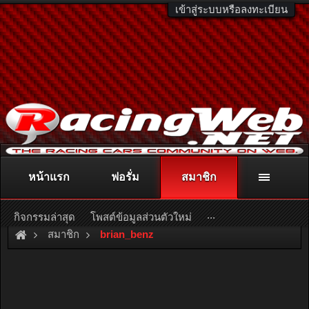
เข้าสู่ระบบหรือลงทะเบียน
หน้าแรก
ฟอรั่ม
สมาชิก
ติดต่อลงโฆษณา
racingweb@gmail.com
หรือโทร. 081-811-1138
หรืออ่านรายละเอียดเพิ่มเติม คลิกที่นี่
...
กิจกรรมล่าสุด
โพสต์ข้อมูลส่วนตัวใหม่
สมาชิก
brian_benz