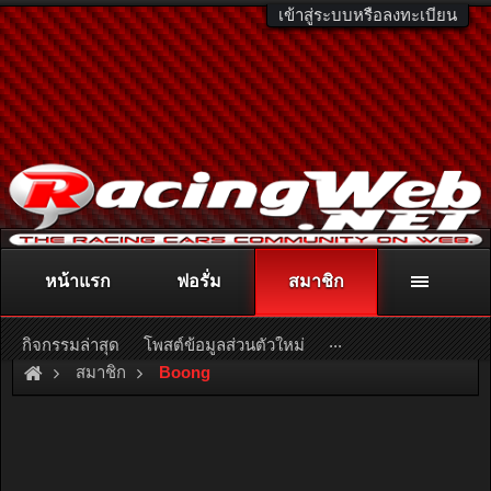
เข้าสู่ระบบหรือลงทะเบียน
หน้าแรก
ฟอรั่ม
สมาชิก
ติดต่อลงโฆษณา
racingweb@gmail.com
หรือโทร. 081-811-1138
หรืออ่านรายละเอียดเพิ่มเติม คลิกที่นี่
...
กิจกรรมล่าสุด
โพสต์ข้อมูลส่วนตัวใหม่
สมาชิก
Boong