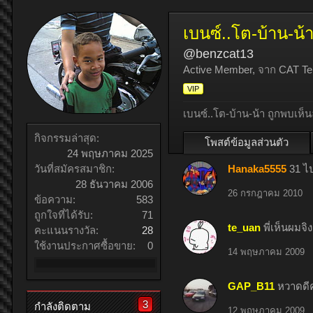
เบนซ์..โต-บ้าน-น้
@benzcat13
Active Member
,
จาก
CAT Te
VIP
เบนซ์..โต-บ้าน-น้า ถูกพบเห็นล
กิจกรรมล่าสุด:
โพสต์ข้อมูลส่วนตัว
24 พฤษภาคม 2025
Hanaka5555
31 ไป
วันที่สมัครสมาชิก:
28 ธันวาคม 2006
26 กรกฎาคม 2010
ข้อความ:
583
ถูกใจที่ได้รับ:
71
te_uan
พี่เห็นผมจิง
คะแนนรางวัล:
28
ใช้งานประกาศซื้อขาย:
0
14 พฤษภาคม 2009
GAP_B11
หวาดดีคร
3
กำลังติดตาม
12 พฤษภาคม 2009