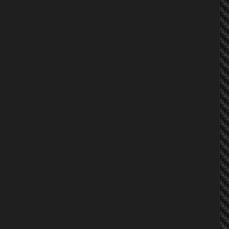
ArtRacing
te_uan
Parch 92
incubus
ob8279
te_uan
ArtRacing