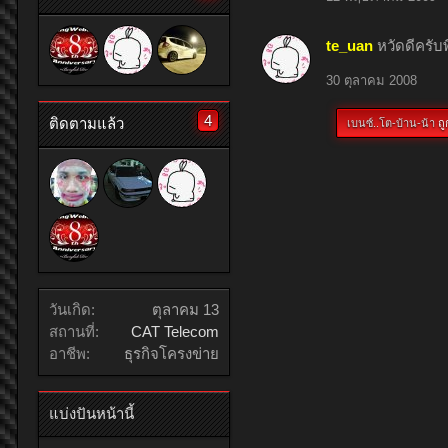
te_uan
หวัดดีครับพี
30 ตุลาคม 2008
4
ติดตามแล้ว
เบนซ์..โต-บ้าน-น้า
ถูก
วันเกิด:
ตุลาคม 13
สถานที่:
CAT Telecom
อาชีพ:
ธุรกิจโครงข่าย
แบ่งปันหน้านี้