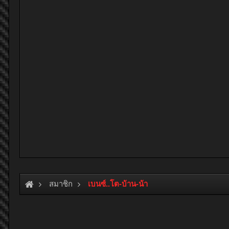
สมาชิก
เบนซ์..โต-บ้าน-น้า