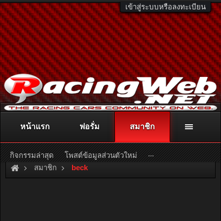
เข้าสู่ระบบหรือลงทะเบียน
หน้าแรก
ฟอรั่ม
สมาชิก
ติดต่อลงโฆษณา
racingweb@gmail.com
หรือโทร. 081-811-1138
หรืออ่านรายละเอียดเพิ่มเติม คลิกที่นี่
...
กิจกรรมล่าสุด
โพสต์ข้อมูลส่วนตัวใหม่
สมาชิก
beck