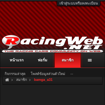
เข้าสู่ระบบหรือลงทะเบียน
หน้าแรก
ฟอรั่ม
สมาชิก
ติดต่อลงโฆษณา
racingweb@gmail.com
หรือโทร. 081-811-1138
หรืออ่านรายละเอียดเพิ่มเติม คลิกที่นี่
...
กิจกรรมล่าสุด
โพสต์ข้อมูลส่วนตัวใหม่
สมาชิก
bamga_a31