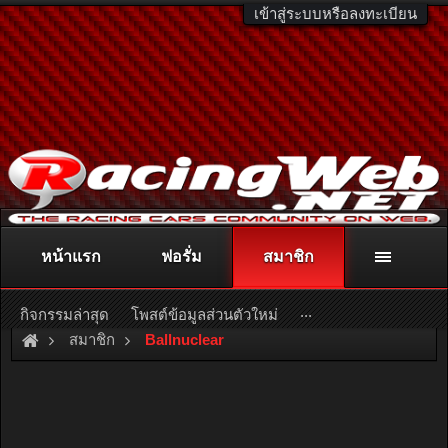
เข้าสู่ระบบหรือลงทะเบียน
หน้าแรก
ฟอรั่ม
สมาชิก
ติดต่อลงโฆษณา
racingweb@gmail.com
หรือโทร. 081-811-1138
หรืออ่านรายละเอียดเพิ่มเติม คลิกที่นี่
...
กิจกรรมล่าสุด
โพสต์ข้อมูลส่วนตัวใหม่
สมาชิก
Ballnuclear