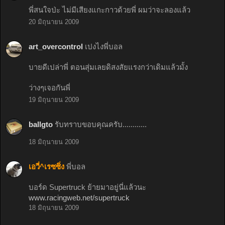
พี่สนใจป่ะ ไม่มีเสียงแกะกาวด้วยพี่ ผมว่าจะลองแล้ว
20 มิถุนายน 2009
art_overcontrol
เปงไงพี่บอล
บายดีเปล่าพี่ ตอนสุ่มเลยดิสงสัยแรงกว่าเดิมแล้วมั้ง
ว่างๆเจอกันพี่
19 มิถุนายน 2009
ballgto
รับทราบขอบคุณครับ............
18 มิถุนายน 2009
เอวี่^เรซซิ่ง
พี่บอล
บอร์ด Supertruck ย้ายมาอยู่นี่แล้วนะ
www.racingweb.net/supertruck
18 มิถุนายน 2009