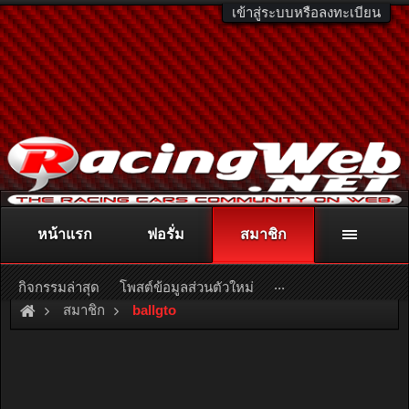
เข้าสู่ระบบหรือลงทะเบียน
หน้าแรก
ฟอรั่ม
สมาชิก
ติดต่อลงโฆษณา
racingweb@gmail.com
หรือโทร. 081-811-1138
หรืออ่านรายละเอียดเพิ่มเติม คลิกที่นี่
...
กิจกรรมล่าสุด
โพสต์ข้อมูลส่วนตัวใหม่
สมาชิก
ballgto