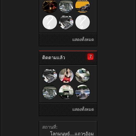
แสดงทั้งหมด
7
ติดตามแล้ว
แสดงทั้งหมด
สถานที่:
โลกมนุษย์....แถวๆอ้อม