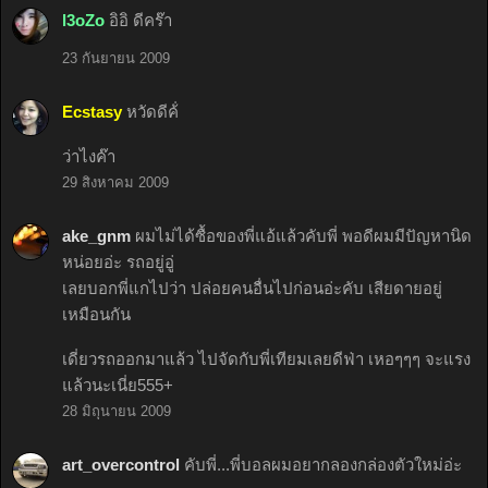
l3oZo
อิอิ ดีคร๊า
23 กันยายน 2009
Ecstasy
หวัดดีค้่
ว่าไงค๊า
29 สิงหาคม 2009
ake_gnm
ผมไม่ได้ซื้อของพี่แอ้แล้วคับพี่ พอดีผมมีปัญหานิด
หน่อยอ่ะ รถอยู่อู่
เลยบอกพี่แกไปว่า ปล่อยคนอื่นไปก่อนอ่ะคับ เสียดายอยู่
เหมือนกัน
เดี่ยวรถออกมาแล้ว ไปจัดกับพี่เทียมเลยดีฟ่า เหอๆๆๆ จะแรง
แล้วนะเนี่ย555+
28 มิถุนายน 2009
art_overcontrol
คับพี่...พี่บอลผมอยากลองกล่องตัวใหม่อ่ะ