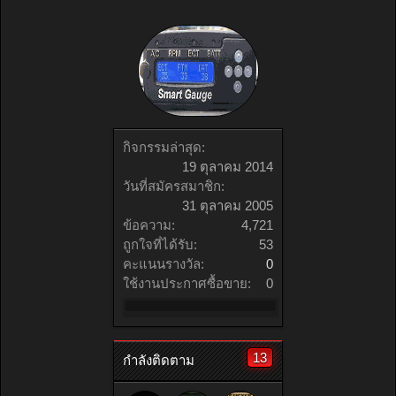
กิจกรรมล่าสุด:
19 ตุลาคม 2014
วันที่สมัครสมาชิก:
31 ตุลาคม 2005
ข้อความ:
4,721
ถูกใจที่ได้รับ:
53
คะแนนรางวัล:
0
ใช้งานประกาศซื้อขาย:
0
13
กำลังติดตาม