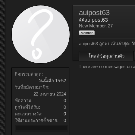
auipost63
@auipost63
New Member
, 27
Member
auipost63 ถูกพบเห็นล่าสุด:
วั
โพสต์ข้อมูลส่วนตัว
There are no messages on aui
กิจกรรมล่าสุด:
วันนี้เมื่อ 15:52
วันที่สมัครสมาชิก:
22 เมษายน 2024
ข้อความ:
0
ถูกใจที่ได้รับ:
0
คะแนนรางวัล:
0
ใช้งานประกาศซื้อขาย:
0