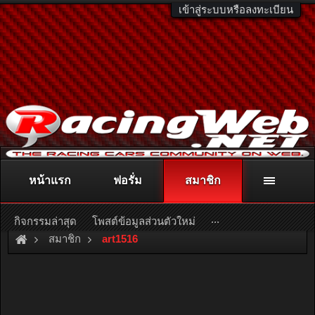
เข้าสู่ระบบหรือลงทะเบียน
หน้าแรก
ฟอรั่ม
สมาชิก
ติดต่อลงโฆษณา
racingweb@gmail.com
หรือโทร. 081-811-1138
หรืออ่านรายละเอียดเพิ่มเติม คลิกที่นี่
...
กิจกรรมล่าสุด
โพสต์ข้อมูลส่วนตัวใหม่
สมาชิก
art1516