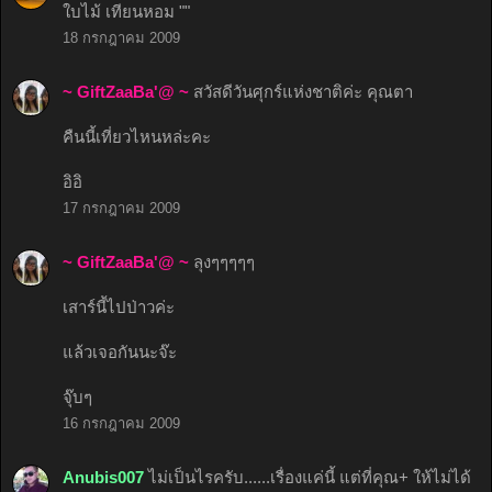
ใบไม้ เทียนหอม ""
18 กรกฎาคม 2009
~ GiftZaaBa'@ ~
สวัสดีวันศุกร์แห่งชาติค่ะ คุณตา
คืนนี้เที่ยวไหนหล่ะคะ
อิอิ
17 กรกฎาคม 2009
~ GiftZaaBa'@ ~
ลุงๆๆๆๆๆ
เสาร์นี้ไปป่าวค่ะ
แล้วเจอกันนะจ๊ะ
จุ๊บๆ
16 กรกฎาคม 2009
Anubis007
ไม่เป็นไรครับ......เรื่องแค่นี้ แต่ที่คุณ+ ให้ไม่ได้