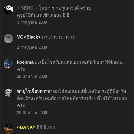
+ SENG +
โหย ๆ ๆ ๆ อรุณสวัสดิ์ คร้าบ
ดูรูปโป๊กันแต่เช้าเลยนะ อิ อิ
3 กรกฎาคม 2009
VG<Black>
มาแว้วววววววววว
2 กรกฎาคม 2009
koenma
มะเป็นไรครับคนกันเอง เจอกันวันเสาร์ที่4กคนะ
ครับ
29 มิถุนายน 2009
ซามูไรเจี้ยวหวาน*
ผมได้คอมเมนส์ชี้แจงในกระทู้ที่พี่อาร์ท
ตั้งแล้วนะครับ ผมต้องขอโทษพี่อาร์ทจริงๆ ที่ไม่ได้โทรบอก
ครับ
28 มิถุนายน 2009
^BANK^
อิอิ มีแซว