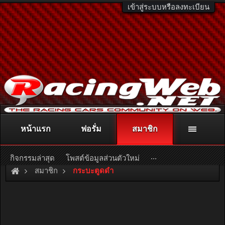
เข้าสู่ระบบหรือลงทะเบียน
หน้าแรก
ฟอรั่ม
สมาชิก
ติดต่อลงโฆษณา
racingweb@gmail.com
หรือโทร. 081-811-1138
หรืออ่านรายละเอียดเพิ่มเติม คลิกที่นี่
...
กิจกรรมล่าสุด
โพสต์ข้อมูลส่วนตัวใหม่
สมาชิก
กระบะตูดดำ