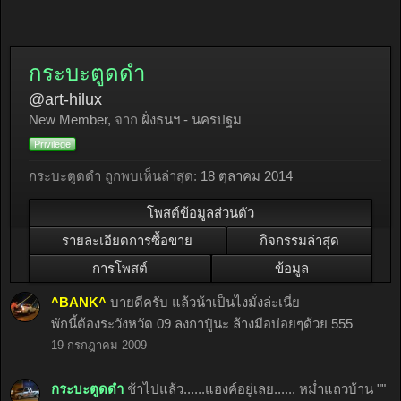
กระบะตูดดำ
@art-hilux
New Member
,
จาก
ฝั่งธนฯ - นครปฐม
Privilege
กระบะตูดดำ ถูกพบเห็นล่าสุด:
18 ตุลาคม 2014
โพสต์ข้อมูลส่วนตัว
รายละเอียดการซื้อขาย
กิจกรรมล่าสุด
การโพสต์
ข้อมูล
^BANK^
บายดีครับ แล้วน้าเป็นไงมั่งล่ะเนี่ย
พักนี้ต้องระวังหวัด 09 ลงกาปู๋นะ ล้างมือบ่อยๆด้วย 555
19 กรกฎาคม 2009
กระบะตูดดำ
ช้าไปแล้ว......แฮงค์อยู่เลย...... หม่ำแถวบ้าน ""