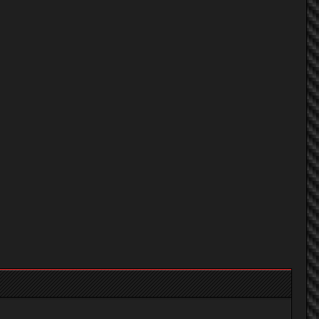
yod reangroong
Takata