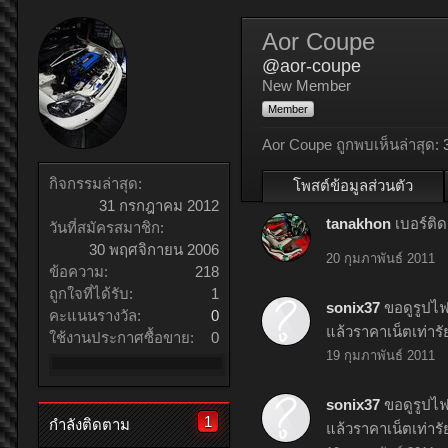
Aor Coupe
@aor-coupe
New Member
Member
Aor Coupe ถูกพบเห็นล่าสุด:
กิจกรรมล่าสุด:
โพสต์ข้อมูลส่วนตัว
31 กรกฎาคม 2012
tanakhon
เบอร์ติ
วันที่สมัครสมาชิก:
30 พฤศจิกายน 2006
20 กุมภาพันธ์ 2011
ข้อความ:
218
ถูกใจที่ได้รับ:
1
sonix37
ขอดูรูปไฟ
คะแนนรางวัล:
0
แล้วราคาเน็ตเท่ารั
ใช้งานประกาศซื้อขาย:
0
19 กุมภาพันธ์ 2011
sonix37
ขอดูรูปไฟ
1
กำลังติดตาม
แล้วราคาเน็ตเท่ารั