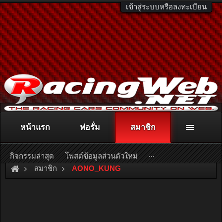
เข้าสู่ระบบหรือลงทะเบียน
หน้าแรก
ฟอรั่ม
สมาชิก
ติดต่อลงโฆษณา
racingweb@gmail.com
หรือโทร. 081-811-1138
หรืออ่านรายละเอียดเพิ่มเติม คลิกที่นี่
...
กิจกรรมล่าสุด
โพสต์ข้อมูลส่วนตัวใหม่
สมาชิก
AONO_KUNG