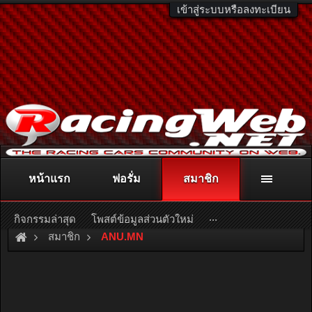
เข้าสู่ระบบหรือลงทะเบียน
หน้าแรก
ฟอรั่ม
สมาชิก
ติดต่อลงโฆษณา
racingweb@gmail.com
หรือโทร. 081-811-1138
หรืออ่านรายละเอียดเพิ่มเติม คลิกที่นี่
...
กิจกรรมล่าสุด
โพสต์ข้อมูลส่วนตัวใหม่
สมาชิก
ANU.MN