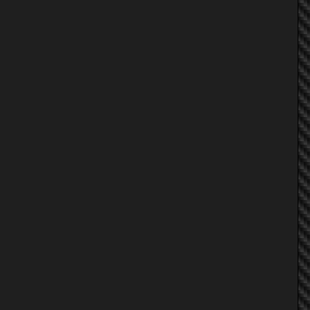
aum e60
speedexteme
dek_rayum
civicvertu
โอ๊ดรถเหลือง
KiTNa MTC
Evolution~พันธุ์หมาบ้า
ขะโม่เฮ่