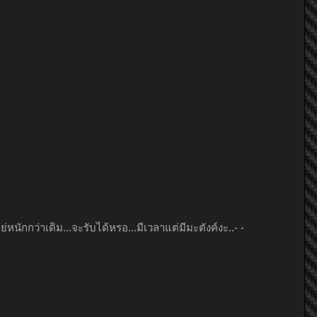
ักกว่าเดิม...จะรับได้หรอ...มีเวลาแต่มีมะตังค์งะ..- -