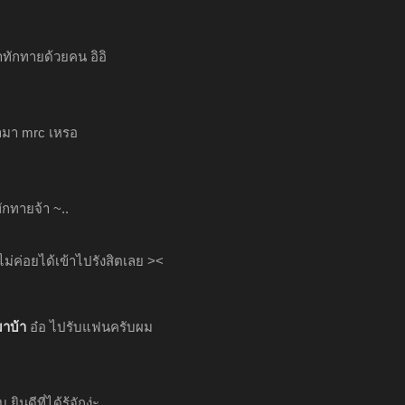
ทักทายด้วยคน อิอิ
้ามา mrc เหรอ
กทายจ้า ~..
 ไม่ค่อยได้เข้าไปรังสิตเลย ><
มาบ้า
อ๋อ ไปรับแฟนครับผม
ินดีที่ได้รู้จักง่ะ