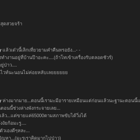
สุดสวยจร้า
y
แล้วเด๋วนี้เลิกเที่ยวยามคำคืนหรอยัง...- -
ำงานอยู่ที่บ้านป๊าอะคะ....(ถ้าโทเข้าเครื่องรับตลอดชัวร์)
ู่ป่าว....
.ส่วนไวท์นะนอนไม่ค่อยหลับเลยยยยยย
y
ห่างมากมาย...ตอนนี้เรามะมีอารายเหมือนแต่ก่อนแล้วนะฐานะตอนนี้แย่หน
ตอนนี้ช่วงล่างพังกระจายเลย...
แล้ว...แต่ขายแค่65000ตามสภาพขับได้วิ่งได้
งงัยก้อมะรู....
ลตัวเองดีๆหละ...
ัญหา...(มะรุเราคิดมากไปป่าว)