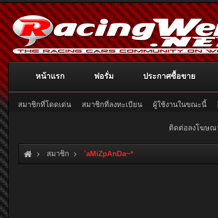
หน้าแรก
ฟอรั่ม
ประกาศซื้อขาย
สมาชิกที่โดดเด่น
สมาชิกที่ลงทะเบียน
ผู้ใช้งานในขณะนี้
ติดต่อลงโฆษ
สมาชิก
`aMiZpAnDa~*