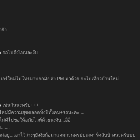
งจัง
y
รถไปถึงไหนละงับ
นเบอร์ใหม่ไม่โทรมาบอกมั่ง ส่ง PM มาด้วย จะไปเที่ยวบ้านใหม่
y
เช่นกันนะครับ+++
ไหม่มีความสุขตลอดทั้งปีทั้งคน+รถนะคะ.....
ม่ดีไปขอให้อภัยไวท์ด้วยนะงับ...อิอิ
.....
ม่อยู่...เอาไว้ว่างๆยังงัยก้อมาแจมกะนครปบฒคาร์คลับบ้างนะครับบบ