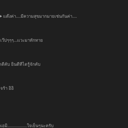
+
แต๊งค่า....มีความสุขมากมายเช่นกันค่า....
เว๊ปๆๆๆ...เเวะมาทักทาย
ดดีคับ ยินดีทีไดรู้จักคับ
ร้า อิอิ
อมิ.................ใจเย็นๆนะครับ