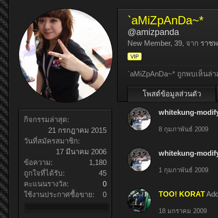
`aMiZpAnDa~*
@amizpanda
New Member
, 39,
จาก
ราชพฤ
VIP
`aMiZpAnDa~* ถูกพบเห็นล่าส
โพสต์ข้อมูลส่วนตัว
whitekung-modif
กิจกรรมล่าสุด:
8 กุมภาพันธ์ 2009
21 กรกฎาคม 2015
วันที่สมัครสมาชิก:
17 มีนาคม 2006
whitekung-modif
ข้อความ:
1,180
1 กุมภาพันธ์ 2009
ถูกใจที่ได้รับ:
45
คะแนนรางวัล:
0
TOO! KORAT
Add
ใช้งานประกาศซื้อขาย:
0
18 มกราคม 2009