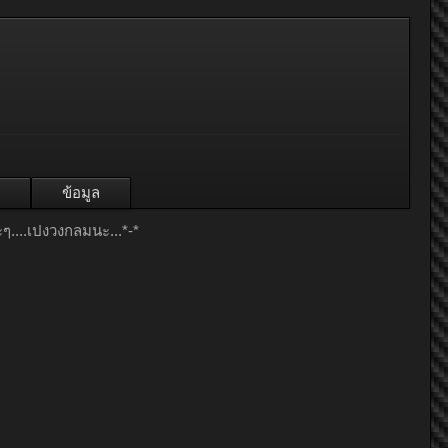
ข้อมูล
ะๆ....เปงวงกลมนะ...*-*