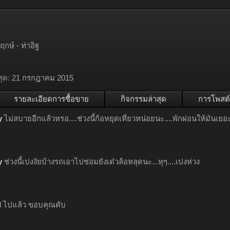
กษ์ - ท่าอิฐ
ุด:
21 กรกฎาคม 2015
รายละเอียดการซื้อขาย
กิจกรรมล่าสุด
การโพสต์
y
ไม่สบายอีกแล้วหรอ....ช่วงนี้ก้อหยุดเที่ยวหน่อยนะ....พักผ่อนให้มันเยอ
y
ช่วงนี้เปงงัยบ้างรถเอาไปซ่อมยังเด๋วล้อหลุดนะ...หุๆ....เปงห่วง
 ไปแล้ว ขอบคุณคับ