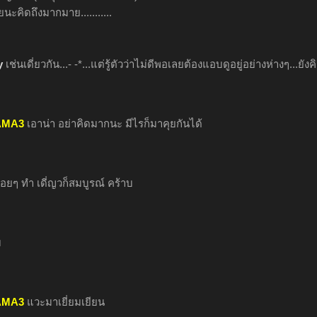
คิดถึงมากมาย...........
y
เช่นเดี่ยวกัน...- -*...แต่รู้ตัวว่าไม่ดีพอเลยต้องแอบดูอยู่อย่างห่างๆ...ย
AMA3
เอาน่า อย่าคิดมากนะ มีไรก็มาคุยกันได้
่อยๆ ทำ เดี่ญวก็สมบูรณ์ คร้าบ
บ
AMA3
แวะมาเยี่ยมเยียน