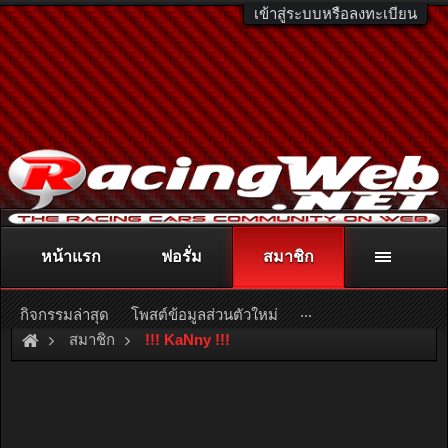
เข้าสู่ระบบหรือลงทะเบียน
หน้าแรก
ฟอรั่ม
สมาชิก
ติดต่อลงโฆษณา
racingweb@gmail.com
หรือโทร. 081-811-1138
หรืออ่านรายละเอียดเพิ่มเติม คลิกที่นี่
...
กิจกรรมล่าสุด
โพสต์ข้อมูลส่วนตัวใหม่
สมาชิก
!!! KaNny !!!