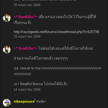
26 พฤษภาคม 2009
~* SunKiSs *~
เดี๋ยวเราเอาเพลงไปใส่ ไว้ในกระทู้นี้ให้
เรื่อยๆนะจ๊ะ
http://racingweb.net/forums/showthread.php?t=625796
15 พฤษภาคม 2009
~* SunKiSs *~
ไม่ค่อยได้เจอแต่ก็ยังมีโอกาสได้เจอ
ส่วนเราคงไม่มีโอกาศแล้ว เหอๆๆๆๆ
ปล. เพลงหายากมากกกกกกกกกกกกกกกกกกกกกกกกกกก
กกกกกกกก
เอา Beatiful Bossa ไปก่อนได้ม๊ะจ๊ะ
14 พฤษภาคม 2009
nikexposure
้ำhello~