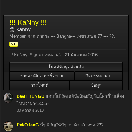
!!! KaNny !!!
@-kanny-
Member
,
จาก
ท่าพระ --- Bangna--- เพชรเกษม 77 --- ??.
VIP
!!! KaNny !!! ถูกพบเห็นล่าสุด:
21 ธันวาคม 2016
โพสต์ข้อมูลส่วนตัว
รายละเอียดการซื้อขาย
กิจกรรมล่าสุด
การโพสต์
ข้อมูล
devil_TENGU
แฮปปี้เบิร์ดเดย์น๊ะน้องกัญวันนี้พาพี่ไปเลี้ยง
ไหนว่ามาๆ5555+
30 ตุลาคม 2010
PakOJanG
นี่ๆ พี่กัญใช้บีๆ กะเค้าแล้วหรอ ???