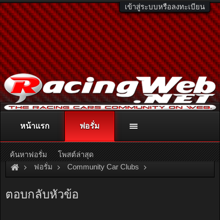
เข้าสู่ระบบหรือลงทะเบียน
หน้าแรก
ฟอรั่ม
ติดต่อลงโฆษณา
racingweb@gmail.com
หรือโทร. 081-811-1138
หรืออ่านรายละเอียดเพิ่มเติม คลิกที่นี่
ค้นหาฟอรั่ม
โพสต์ล่าสุด
ฟอรั่ม
Community Car Clubs
American Car Clubs
Neon Club Thailand
ตอบกลับหัวข้อ
หาเกียร์manualมือสองได้ที่บ้างครับ รบกวนหน่อย