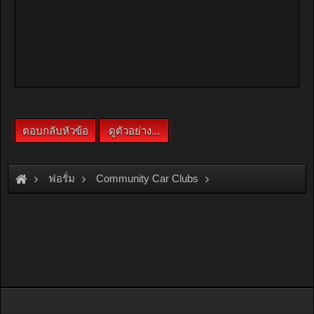
ฟอรั่ม
Community Car Clubs
American Car Clubs
Neon Club Thailand
เริ่มแล้วๆๆๆเย๊ๆๆๆ ขอบคุณพี่ Pae MO ON...