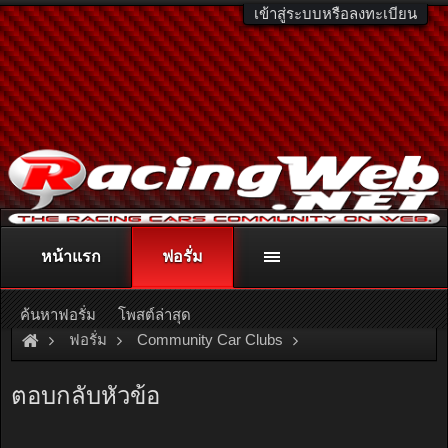
เข้าสู่ระบบหรือลงทะเบียน
หน้าแรก
ฟอรั่ม
ติดต่อลงโฆษณา
racingweb@gmail.com
หรือโทร. 081-811-1138
หรืออ่านรายละเอียดเพิ่มเติม คลิกที่นี่
ค้นหาฟอรั่ม
โพสต์ล่าสุด
ฟอรั่ม
Community Car Clubs
American Car Clubs
Neon Club Thailand
ตอบกลับหัวข้อ
เริ่มแล้วๆๆๆเย๊ๆๆๆ ขอบคุณพี่ Pae MO ON...