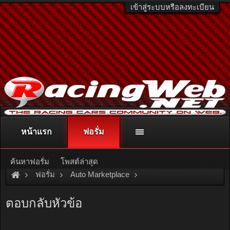
เข้าสู่ระบบหรือลงทะเบียน
หน้าแรก
ฟอรั่ม
ติดต่อลงโฆษณา
racingweb@gmail.com
หรือโทร. 081-811-1138
หรืออ่านรายละเอียดเพิ่มเติม คลิกที่นี่
ค้นหาฟอรั่ม
โพสต์ล่าสุด
ฟอรั่ม
Auto Marketplace
Exterior & Accessories
[For Sale]
ไฟท้ายรถยนต์ AUDI A4 เก่า
ตอบกลับหัวข้อ