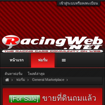
เข้าสู่ระบบหรือลงทะเบียน
หน้าแรก
ฟอรั่ม
ติดต่อลงโฆษณา
racingweb@gmail.com
หรือโทร. 081-811-1138
หรืออ่านรายละเอียดเพิ่มเติม คลิกที่นี่
ค้นหาฟอรั่ม
โพสต์ล่าสุด
ฟอรั่ม
General Marketplace
สินค้าทั่วไป ไม่มีหมวดหมู่
ขายที่ดินถมแล้ว
[For Sale]