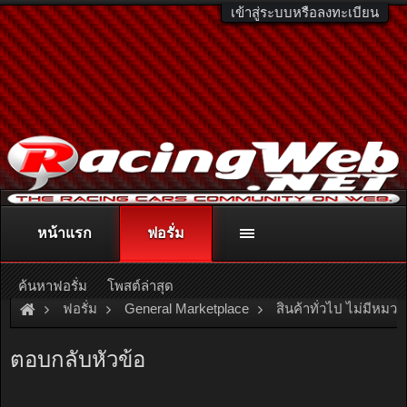
เข้าสู่ระบบหรือลงทะเบียน
หน้าแรก
ฟอรั่ม
ติดต่อลงโฆษณา
racingweb@gmail.com
หรือโทร. 081-811-1138
หรืออ่านรายละเอียดเพิ่มเติม คลิกที่นี่
ค้นหาฟอรั่ม
โพสต์ล่าสุด
ฟอรั่ม
General Marketplace
สินค้าทั่วไป ไม่มีหมวด
[Rent]
รามคำแหง110-120 ใกล้ MRTสัมมากร 400 ม. บ้
ตอบกลับหัวข้อ