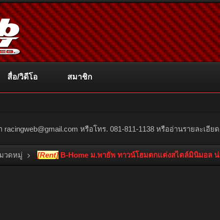
สื่อ/วิดีโอ
สมาชิก
ณา
racingweb@gmail.com
หรือโทร. 081-811-1138 หรืออ่านรายละเอียดเพิ่
หมวดหมู่
[Rent]
B-Home ม.พายัพ ทาวน์โฮมตกแต่งสไตล์มินิมอล น่าร