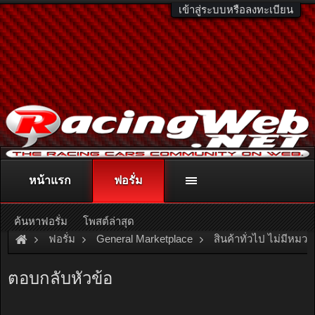
เข้าสู่ระบบหรือลงทะเบียน
หน้าแรก
ฟอรั่ม
ติดต่อลงโฆษณา
racingweb@gmail.com
หรือโทร. 081-811-1138
หรืออ่านรายละเอียดเพิ่มเติม คลิกที่นี่
ค้นหาฟอรั่ม
โพสต์ล่าสุด
ฟอรั่ม
General Marketplace
สินค้าทั่วไป ไม่มีหมวด
ตอบกลับหัวข้อ