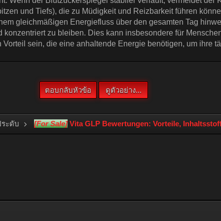
งประดับ
[For Sale]
Vita GLP Bewertungen: Vorteile, Inhaltssto