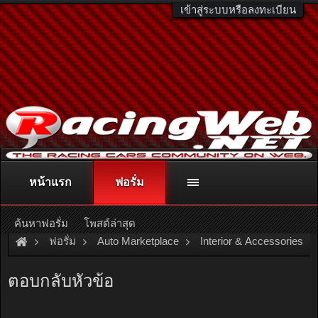
เข้าสู่ระบบหรือลงทะเบียน
หน้าแรก
ฟอรั่ม
ติดต่อลงโฆษณา
racingweb@gmail.com
หรือโทร. 081-811-1138
หรืออ่านรายละเอียดเพิ่มเติม คลิกที่นี่
ค้นหาฟอรั่ม
โพสต์ล่าสุด
ฟอรั่ม
Auto Marketplace
Interior & Accessories
[For Sale]
ไฟบอกเกียร์ออโต้รถยนต์ mitsubishi LANCER CK2 เก่า
ตอบกลับหัวข้อ