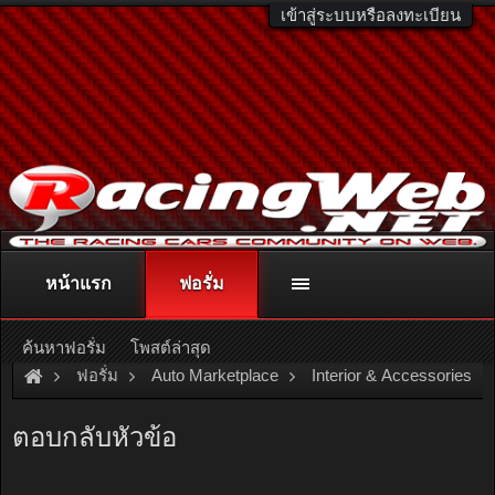
เข้าสู่ระบบหรือลงทะเบียน
หน้าแรก
ฟอรั่ม
ติดต่อลงโฆษณา
racingweb@gmail.com
หรือโทร. 081-811-1138
หรืออ่านรายละเอียดเพิ่มเติม คลิกที่นี่
ค้นหาฟอรั่ม
โพสต์ล่าสุด
ฟอรั่ม
Auto Marketplace
Interior & Accessories
[For Sale]
ตู้แอร์คอยเย็นร์รถยนต์ isuzu DRAGON EYE เก่าญี่ปุ่
ตอบกลับหัวข้อ