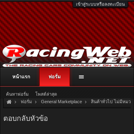
เข้าสู่ระบบหรือลงทะเบียน
หน้าแรก
ฟอรั่ม
ติดต่อลงโฆษณา
racingweb@gmail.com
หรือโทร. 081-811-1138
หรืออ่านรายละเอียดเพิ่มเติม คลิกที่นี่
ค้นหาฟอรั่ม
โพสต์ล่าสุด
ฟอรั่ม
General Marketplace
สินค้าทั่วไป ไม่มีหมวด
[For Sale]
เครื่องจักรรีไซเคิลพลาสติกครบวงจร สร้างอาชีพ รางวัล
ตอบกลับหัวข้อ