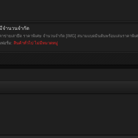
มีจำนวนจำกัด
าข่ายเสายึด ราคาพิเศษ จำนวนจำกัด [IMG] สนามแบดมินตันพร้อมเล่นราคาพิเศษ
นฟอรั่ม:
สินค้าทั่วไป ไม่มีหมวดหมู่