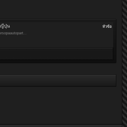
่ปุ่น
หัวข้อ
rsopaautopart...