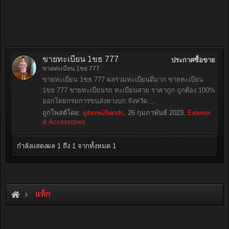
ขายทะเบียน 1ขธ 777
ประกาศซื้อขาย
ขายทะเบียน 1ขธ 777
ขายทะเบียน 1ขธ 777 ผลรวมทะเบียนดีมาก ขายทะเบียน
1ขธ 777 ขายทะเบียนรถ ทะเบียนสวย ราคาถูก ถูกต้อง 100%
ออกโดยกรมการขนส่งทางบก จังหวัด :...
ถูกโพสต์โดย:
iphone2hands
,
26 กุมภาพันธ์ 2023
,
Exterior
& Accessories
กำลังแสดงผล 1 ถึง 1 จากทั้งหมด 1
แท็ก