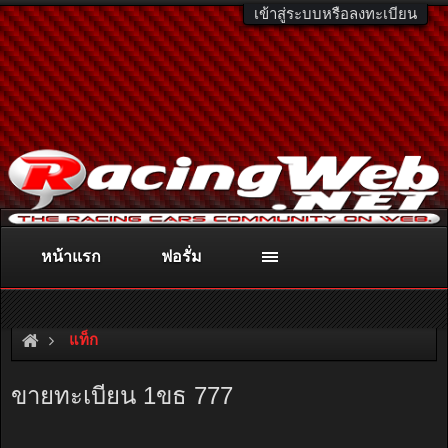
เข้าสู่ระบบหรือลงทะเบียน
หน้าแรก
ฟอรั่ม
ติดต่อลงโฆษณา
racingweb@gmail.com
หรือโทร. 081-811-1138
หรืออ่านรายละเอียดเพิ่มเติม คลิกที่นี่
แท็ก
ขายทะเบียน 1ขธ 777